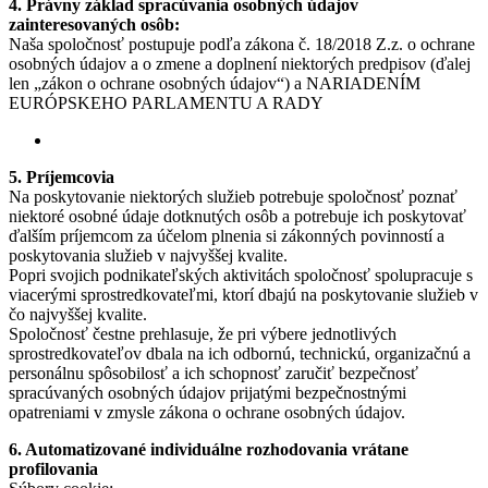
4. Právny základ spracúvania osobných údajov
zainteresovaných osôb:
Naša spoločnosť postupuje podľa zákona č. 18/2018 Z.z. o ochrane
osobných údajov a o zmene a doplnení niektorých predpisov (ďalej
len „zákon o ochrane osobných údajov“) a NARIADENÍM
EURÓPSKEHO PARLAMENTU A RADY
5. Príjemcovia
Na poskytovanie niektorých služieb potrebuje spoločnosť poznať
niektoré osobné údaje dotknutých osôb a potrebuje ich poskytovať
ďalším príjemcom za účelom plnenia si zákonných povinností a
poskytovania služieb v najvyššej kvalite.
Popri svojich podnikateľských aktivitách spoločnosť spolupracuje s
viacerými sprostredkovateľmi, ktorí dbajú na poskytovanie služieb v
čo najvyššej kvalite.
Spoločnosť čestne prehlasuje, že pri výbere jednotlivých
sprostredkovateľov dbala na ich odbornú, technickú, organizačnú a
personálnu spôsobilosť a ich schopnosť zaručiť bezpečnosť
spracúvaných osobných údajov prijatými bezpečnostnými
opatreniami v zmysle zákona o ochrane osobných údajov.
6. Automatizované individuálne rozhodovania vrátane
profilovania