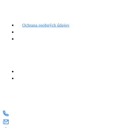
Spoločnosť
Ochrana osobných údajov
Blog
Kontakt
Produktové riešenia
Produkty
Technológie
Kontaktujte nás
+421 34 664 8928
smisa@mikovskalica.sk