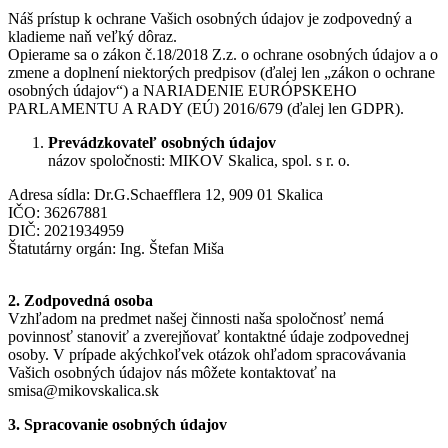
Náš prístup k ochrane Vašich osobných údajov je zodpovedný a
kladieme naň veľký dôraz.
Opierame sa o zákon č.18/2018 Z.z. o ochrane osobných údajov a o
zmene a doplnení niektorých predpisov (ďalej len „zákon o ochrane
osobných údajov“) a NARIADENIE EURÓPSKEHO
PARLAMENTU A RADY (EÚ) 2016/679 (ďalej len GDPR).
Prevádzkovateľ osobných údajov
názov spoločnosti: MIKOV Skalica, spol. s r. o.
Adresa sídla: Dr.G.Schaefflera 12, 909 01 Skalica
IČO: 36267881
DIČ: 2021934959
Štatutárny orgán: Ing. Štefan Miša
2. Zodpovedná osoba
Vzhľadom na predmet našej činnosti naša spoločnosť nemá
povinnosť stanoviť a zverejňovať kontaktné údaje zodpovednej
osoby. V prípade akýchkoľvek otázok ohľadom spracovávania
Vašich osobných údajov nás môžete kontaktovať na
smisa@mikovskalica.sk
3. Spracovanie osobných údajov