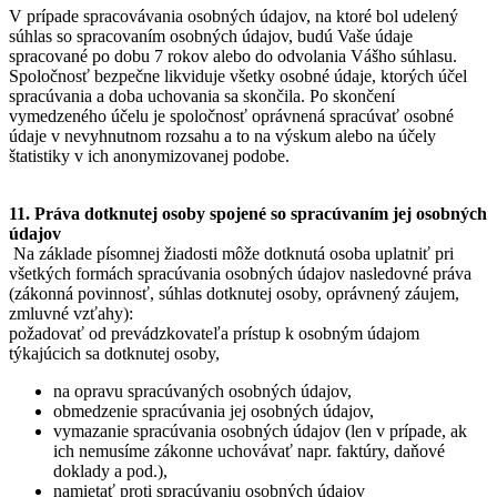
V prípade spracovávania osobných údajov, na ktoré bol udelený
súhlas so spracovaním osobných údajov, budú Vaše údaje
spracované po dobu 7 rokov alebo do odvolania Vášho súhlasu.
Spoločnosť bezpečne likviduje všetky osobné údaje, ktorých účel
spracúvania a doba uchovania sa skončila. Po skončení
vymedzeného účelu je spoločnosť oprávnená spracúvať osobné
údaje v nevyhnutnom rozsahu a to na výskum alebo na účely
štatistiky v ich anonymizovanej podobe.
11. Práva dotknutej osoby spojené so spracúvaním jej osobných
údajov
Na základe písomnej žiadosti môže dotknutá osoba uplatniť pri
všetkých formách spracúvania osobných údajov nasledovné práva
(zákonná povinnosť, súhlas dotknutej osoby, oprávnený záujem,
zmluvné vzťahy):
požadovať od prevádzkovateľa prístup k osobným údajom
týkajúcich sa dotknutej osoby,
na opravu spracúvaných osobných údajov,
obmedzenie spracúvania jej osobných údajov,
vymazanie spracúvania osobných údajov (len v prípade, ak
ich nemusíme zákonne uchovávať napr. faktúry, daňové
doklady a pod.),
namietať proti spracúvaniu osobných údajov