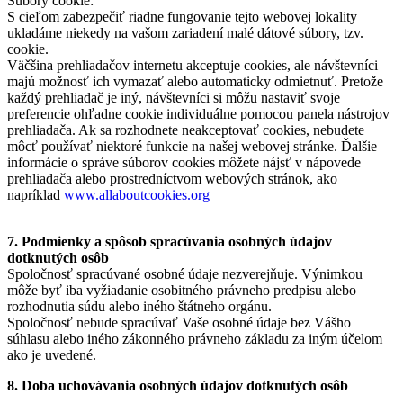
Súbory cookie:
S cieľom zabezpečiť riadne fungovanie tejto webovej lokality
ukladáme niekedy na vašom zariadení malé dátové súbory, tzv.
cookie.
Väčšina prehliadačov internetu akceptuje cookies, ale návštevníci
majú možnosť ich vymazať alebo automaticky odmietnuť. Pretože
každý prehliadač je iný, návštevníci si môžu nastaviť svoje
preferencie ohľadne cookie individuálne pomocou panela nástrojov
prehliadača. Ak sa rozhodnete neakceptovať cookies, nebudete
môcť používať niektoré funkcie na našej webovej stránke. Ďalšie
informácie o správe súborov cookies môžete nájsť v nápovede
prehliadača alebo prostredníctvom webových stránok, ako
napríklad
www.allaboutcookies.org
7. Podmienky a spôsob spracúvania osobných údajov
dotknutých osôb
Spoločnosť spracúvané osobné údaje nezverejňuje. Výnimkou
môže byť iba vyžiadanie osobitného právneho predpisu alebo
rozhodnutia súdu alebo iného štátneho orgánu.
Spoločnosť nebude spracúvať Vaše osobné údaje bez Vášho
súhlasu alebo iného zákonného právneho základu za iným účelom
ako je uvedené.
8. Doba uchovávania osobných údajov dotknutých osôb