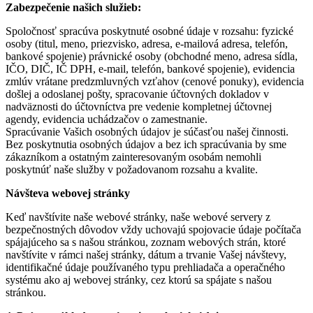
Zabezpečenie našich služieb:
Spoločnosť spracúva poskytnuté osobné údaje v rozsahu: fyzické
osoby (titul, meno, priezvisko, adresa, e-mailová adresa, telefón,
bankové spojenie) právnické osoby (obchodné meno, adresa sídla,
IČO, DIČ, IČ DPH, e-mail, telefón, bankové spojenie), evidencia
zmlúv vrátane predzmluvných vzťahov (cenové ponuky), evidencia
došlej a odoslanej pošty, spracovanie účtovných dokladov v
nadväznosti do účtovníctva pre vedenie kompletnej účtovnej
agendy, evidencia uchádzačov o zamestnanie.
Spracúvanie Vašich osobných údajov je súčasťou našej činnosti.
Bez poskytnutia osobných údajov a bez ich spracúvania by sme
zákazníkom a ostatným zainteresovaným osobám nemohli
poskytnúť naše služby v požadovanom rozsahu a kvalite.
Návšteva webovej stránky
Keď navštívite naše webové stránky, naše webové servery z
bezpečnostných dôvodov vždy uchovajú spojovacie údaje počítača
spájajúceho sa s našou stránkou, zoznam webových strán, ktoré
navštívite v rámci našej stránky, dátum a trvanie Vašej návštevy,
identifikačné údaje používaného typu prehliadača a operačného
systému ako aj webovej stránky, cez ktorú sa spájate s našou
stránkou.