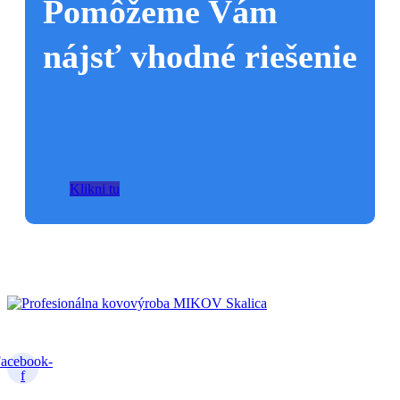
Pomôžeme Vám
nájsť vhodné riešenie
Klikni tu
Profesionálna kovovýroba v Skalici
acebook-
f